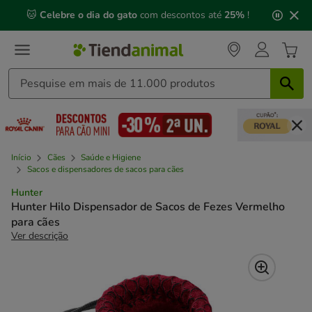
2
🐱
Celebre o dia do gato
com descontos até
25%
!
de
3,
mensagem,
Início
Cães
Saúde e Higiene
Sacos e dispensadores de sacos para cães
Hunter
Hunter Hilo Dispensador de Sacos de Fezes Vermelho
para cães
Ver descrição