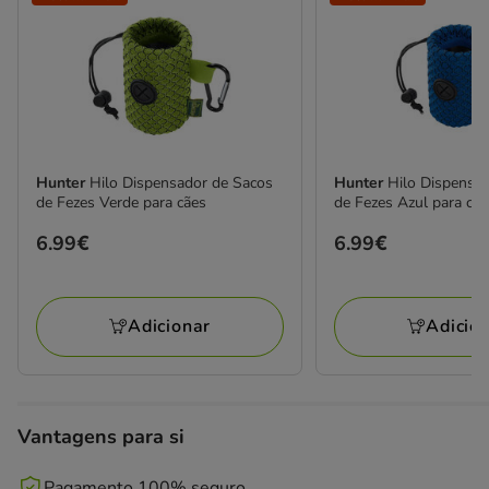
Hunter
Hilo Dispensador de Sacos
Hunter
Hilo Dispensa
de Fezes Verde para cães
de Fezes Azul para cãe
Preço
6.99€
Preço
6.99€
6.99€
6.99€
Adicionar
Adicio
Vantagens para si
Pagamento 100% seguro.