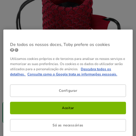
De todos os nossos doces, Toby prefere os cookies
🐶🍪
Utilizamos cookies próprios e de terceiros para analisar os nossos serviços e
memorizar as suas preferências. Os cookies e os dados do utilizador serão
utilizados para a personalização de anúncios.
Descubra todos os
detalhes.
Consulte como o Google trata as informações pessoais.
Guia de tamanhos
Configurar
Tamanho:
9.5 x 5 cm
-25% na 2ª
un.
Aceitar
9.5 x 5 cm
6.99€
Só as necessárias
6.99€
Preço 6.99€