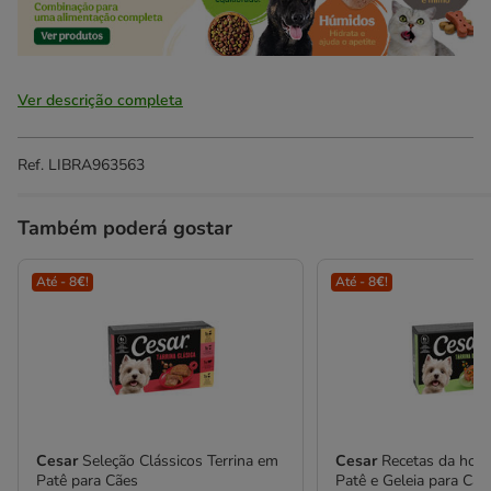
Ver descrição completa
Ref.
LIBRA963563
Também poderá gostar
Até - 8€!
Até - 8€!
Cesar
Seleção Clássicos Terrina em
Cesar
Recetas da hort
Patê para Cães
Patê e Geleia para Cãe