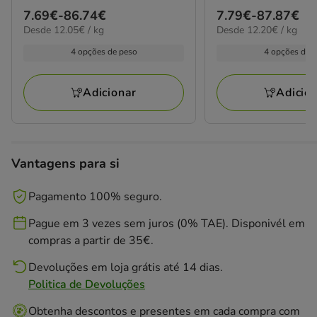
Preço
7.69€
-
86.74€
Preço
7.79€
-
87.87€
12.05€
12.20€
Desde 12.05€ / kg
Desde 12.20€ / kg
de
de
por
por
7.69€
7.79€
4 opções de peso
4 opções de 
kg
kg
a
a
86.74€
87.87€
Adicionar
Adicio
Vantagens para si
Pagamento 100% seguro.
Pague em 3 vezes sem juros (0% TAE). Disponivél em
compras a partir de 35€.
Devoluções em loja grátis até 14 dias.
Politica de Devoluções
Obtenha descontos e presentes em cada compra com