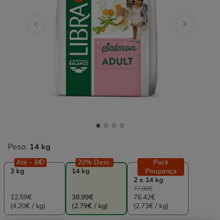
Peso:
14 kg
Até - 8€!
20% Desc.
Pack
3 kg
14 kg
Poupança
2 x 14 kg
77.98€
12.59€
38.99€
76.42€
(4.20€ / kg)
(2.79€ / kg)
(2.73€ / kg)