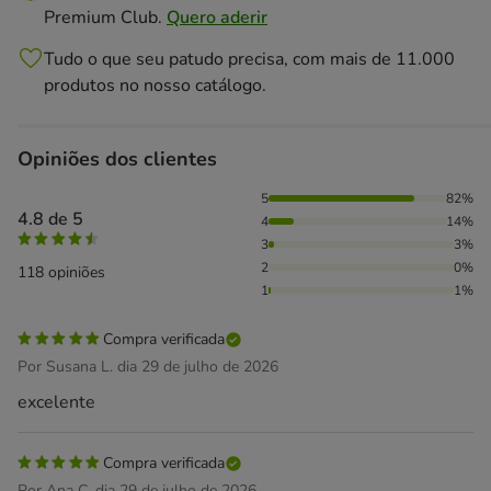
Premium Club.
Quero aderir
Tudo o que seu patudo precisa, com mais de 11.000
produtos no nosso catálogo.
Opiniões dos clientes
82% das pessoas avaliaram com 5 estrelas, 14% das pessoa
5
82%
4.8 de 5
4
14%
3
3%
2
0%
118 opiniões
1
1%
Compra verificada
Por Susana L. dia 29 de julho de 2026
excelente
Compra verificada
Por Ana C. dia 29 de julho de 2026