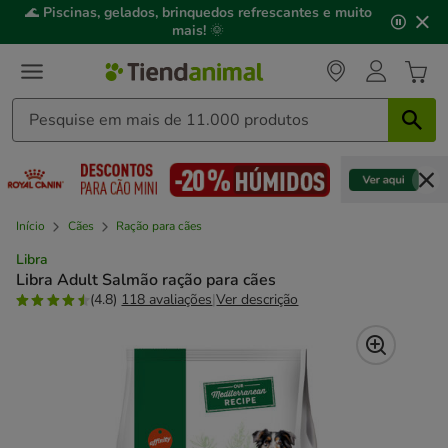
3
📢
Click&Collect
: compre online, recolha em
2h
,
de
mediante disponibilidade de stock.
3,
mensagem,
Início
Cães
Ração para cães
Libra
Libra Adult Salmão ração para cães
(4.8)
118 avaliações
|
Ver descrição