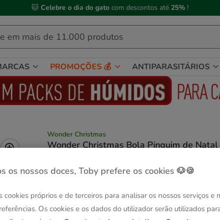
🐱
Celebre o dia do gato
com descontos até
25%
!
MARCAS
PROMOÇÕES 💰
ANTIPARASITÁRIOS
Wonder Christmas
Wonder Christmas Bola Pinguim de Natal
para Cães
Ver descrição
s os nossos doces, Toby prefere os cookies 🐶🍪
Composição:
1 ud.
s cookies próprios e de terceiros para analisar os nossos serviços e
Sem Stock
referências. Os cookies e os dados do utilizador serão utilizados par
1 ud.