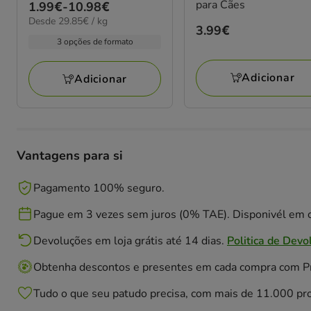
para Cães
Preço
1.99€
-
10.98€
29.85€
Desde 29.85€ / kg
de
Preço
3.99€
por
1.99€
3 opções de formato
kg
3.99€
a
10.98€
Adicionar
Adicionar
Vantagens para si
Pagamento 100% seguro.
Pague em 3 vezes sem juros (0% TAE). Disponivél em c
Devoluções em loja grátis até 14 dias.
Politica de Devo
Obtenha descontos e presentes em cada compra com 
Tudo o que seu patudo precisa, com mais de 11.000 pr