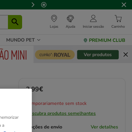
Lojas
Ajuda
Iniciar sessão
Carrinho
MUNDO PET
PREMIUM CLUB
3.99€
Preço 3.99€
Temporariamente sem stock
Descubra produtos semelhantes
 memorizar
a a
Opções de envio
Ver detalhes