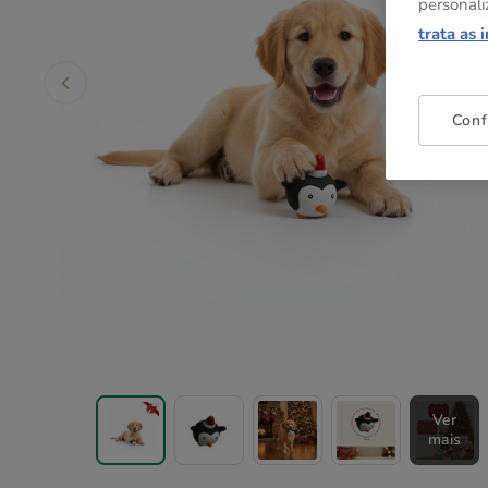
personali
trata as 
Conf
Ver
mais