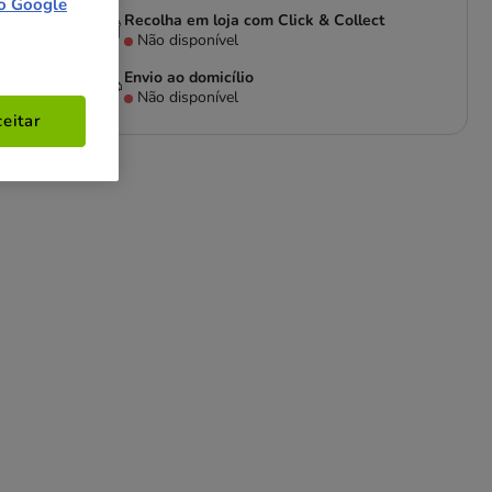
o Google
Recolha em loja com Click & Collect
Não disponível
Envio ao domicílio
Não disponível
eitar
a