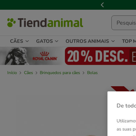
2
de
3,
mensagem,
CÃES
GATOS
OUTROS ANIMAIS
TOP 
Início
Cães
Brinquedos para cães
Bolas
De todo
Utilizamo
as suas p