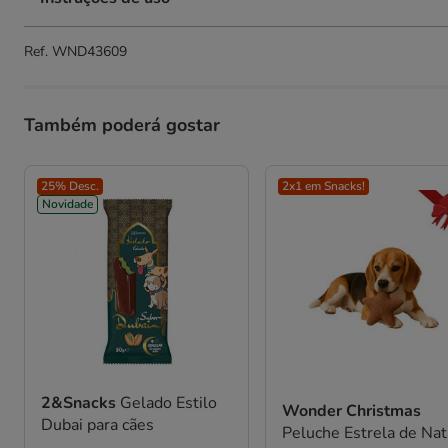
Ref.
WND43609
Também poderá gostar
25% Desc.
2x1 em Snacks!
Novidade
2&Snacks
Gelado Estilo
Wonder Christmas
Dubai para cães
Peluche Estrela de Nat