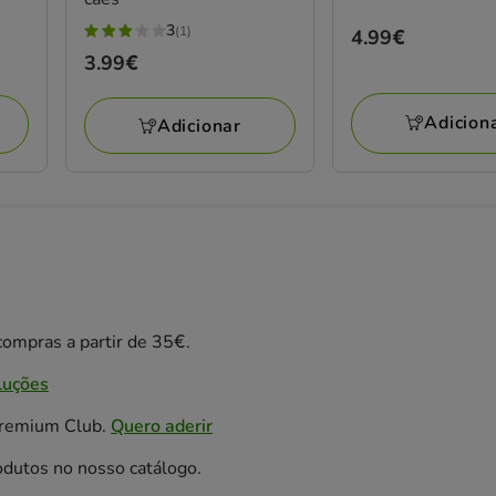
3
(1)
Preço
4.99€
3
Preço
3.99€
4.99€
estrelas
3.99€
com
1
Adicion
Adicionar
avaliações
ompras a partir de 35€.
luções
Premium Club.
Quero aderir
odutos no nosso catálogo.