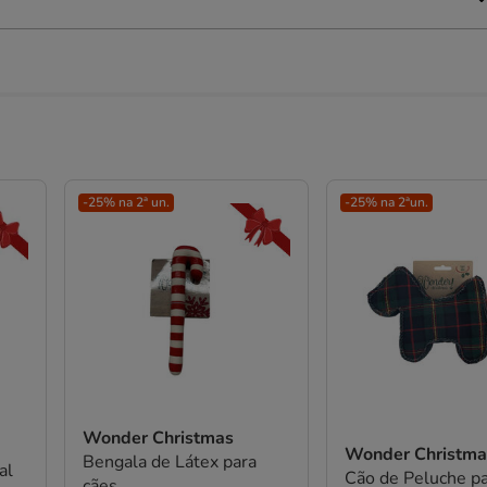
-25% na 2ª un.
-25% na 2ªun.
Wonder Christmas
Wonder Christm
Bengala de Látex para
al
Cão de Peluche pa
cães