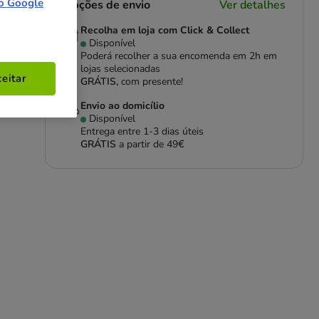
o Google
Opções de envio
Ver detalhes
Recolha em loja com Click & Collect
Disponível
Poderá recolher a sua encomenda em 2h em
lojas selecionadas
eitar
GRÁTIS,
com presente!
a
Envio ao domicílio
Disponível
Entrega entre
1-3 dias úteis
GRÁTIS
a partir de 49€