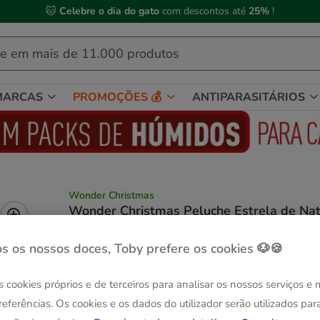
🐱
Celebre o dia do gato
com descontos até
25%
!
MARCAS
PROMOÇÕES 💰
ANTIPARASITÁRIOS
Wonder Christmas
Wonder Christmas Peluche Estrela de Nat
para Cães
Ver descrição
s os nossos doces, Toby prefere os cookies 🐶🍪
Composição:
1 ud.
s cookies próprios e de terceiros para analisar os nossos serviços e
2x1 em Snacks!
referências. Os cookies e os dados do utilizador serão utilizados par
1 ud.