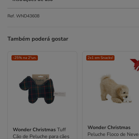
Ref.
WND43608
Também poderá gostar
-25% na 2ªun.
2x1 em Snacks!
Wonder Christmas
Wonder Christmas
Tuff
Peluche Floco de Neve
Cão de Peluche para cães