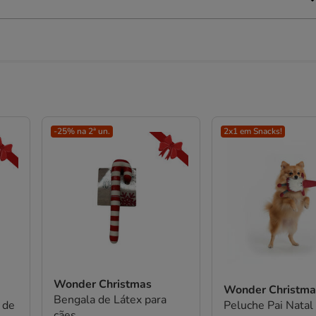
-25% na 2ª un.
2x1 em Snacks!
Wonder Christmas
Wonder Christma
Bengala de Látex para
 de
Peluche Pai Natal
cães