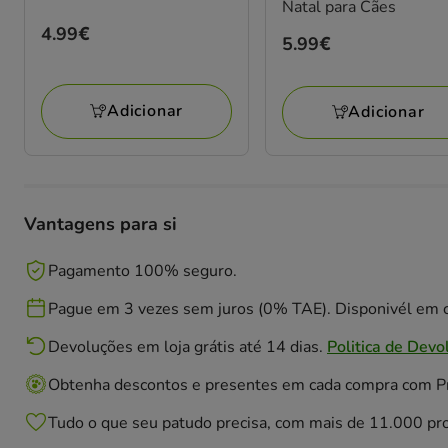
Natal para Cães
Preço
4.99€
Preço
5.99€
4.99€
5.99€
Adicionar
Adicionar
Vantagens para si
Pagamento 100% seguro.
Pague em 3 vezes sem juros (0% TAE). Disponivél em c
Devoluções em loja grátis até 14 dias.
Politica de Devo
Obtenha descontos e presentes em cada compra com 
Tudo o que seu patudo precisa, com mais de 11.000 pr