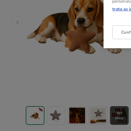
personali
trata as 
Conf
Ver
mais