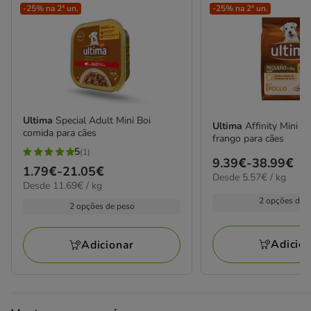
-25% na 2ª un.
-25% na 2ª un.
Ultima
Special Adult Mini Boi
Ultima
Affinity Mini Adult Ração de
comida para cães
frango para cães
5
(1)
5
Preço
9.39€
-
38.99€
Preço
1.79€
-
21.05€
estrelas
5.57€
Desde 5.57€ / kg
de
11.69€
Desde 11.69€ / kg
de
por
com
9.39€
por
kg
2 opções de 
1.79€
2 opções de peso
1
kg
a
a
avaliações
38.99€
21.05€
Adicio
Adicionar