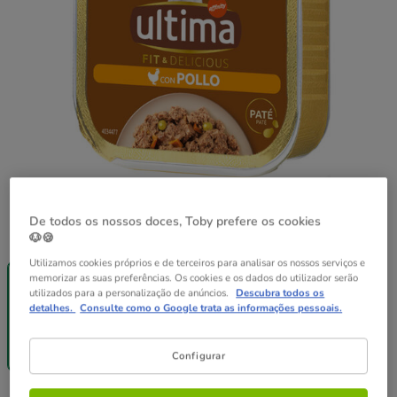
De todos os nossos doces, Toby prefere os cookies
Peso:
150 g
🐶🍪
-25% na 2ª
Pack
Utilizamos cookies próprios e de terceiros para analisar os nossos serviços e
un.
Poupança
memorizar as suas preferências. Os cookies e os dados do utilizador serão
150 g
12 terrinas x
utilizados para a personalização de anúncios.
Descubra todos os
detalhes.
Consulte como o Google trata as informações pessoais.
150 g
21.48€
1.79€
21.05€
(11.93€ / kg)
(11.69€ / kg)
Configurar