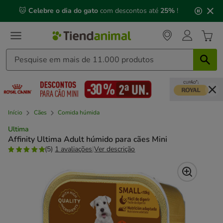
2
🐱
Celebre o dia do gato
com descontos até
25%
!
de
3,
mensagem,
Início
Cães
Comida húmida
Ultima
Affinity Ultima Adult húmido para cães Mini
(5)
1 avaliações
|
Ver descrição