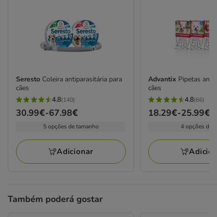
Seresto
Coleira antiparasitária para
Advantix
Pipetas anti
cães
cães
4.8
4.8
(140)
(66)
4.8
4.8
Preço
30.99€
-
67.98€
Preço
18.29€
-
25.99€
estrelas
estrelas
de
de
5 opções de tamanho
4 opções de 
com
com
30.99€
18.29€
140
66
a
a
avaliações
avaliações
Adicionar
Adicio
67.98€
25.99€
Também poderá gostar