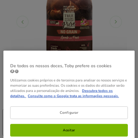
De todos os nossos doces, Toby prefere os cookies
🐶🍪
Utilizamos cookies próprios e de terceiros para analisar os nossos serviços e
memorizar as suas preferências. Os cookies e os dados do utilizador serão
utilizados para a personalização de anúncios.
Descubra todos os
detalhes.
Consulte como o Google trata as informações pessoais.
Peso:
12 kg
-25% na 2ª
-25% na 2ª
Configurar
un.
un.
3 kg
12 kg
25.95€
65.99€
Aceitar
(8.65€ / kg)
(5.50€ / kg)