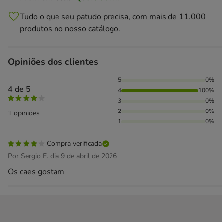
Tudo o que seu patudo precisa, com mais de 11.000
produtos no nosso catálogo.
Opiniões dos clientes
100% das pessoas avaliaram com 4 estrelas,
5
0%
4 de 5
4
100%
3
0%
2
0%
1 opiniões
1
0%
Compra verificada
Por Sergio E. dia 9 de abril de 2026
Os caes gostam