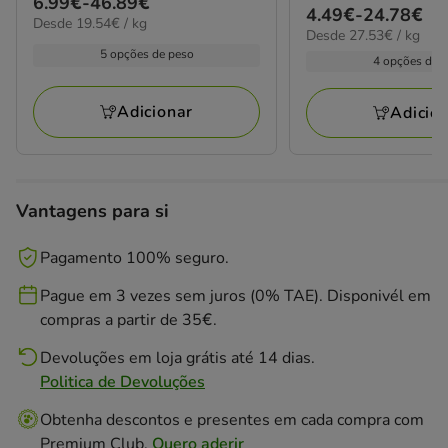
Preço
6.99€
-
46.89€
Preço
4.49€
-
24.78€
estrelas
19.54€
Desde 19.54€ / kg
de
27.53€
Desde 27.53€ / kg
de
por
com
6.99€
por
5 opções de peso
kg
4.49€
4 opções de 
2
kg
a
a
avaliações
46.89€
24.78€
Adicionar
Adicio
Vantagens para si
Pagamento 100% seguro.
Pague em 3 vezes sem juros (0% TAE). Disponivél em
compras a partir de 35€.
Devoluções em loja grátis até 14 dias.
Politica de Devoluções
Obtenha descontos e presentes em cada compra com
Premium Club.
Quero aderir