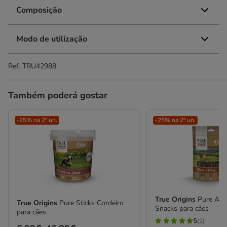
Composição
Modo de utilização
Ref.
TRU42988
Também poderá gostar
-25% na 2ª un.
-25% na 2ª un.
True Origins
Pure Adu
True Origins
Pure Sticks Cordeiro
Snacks para cães
para cães
5
(2)
5