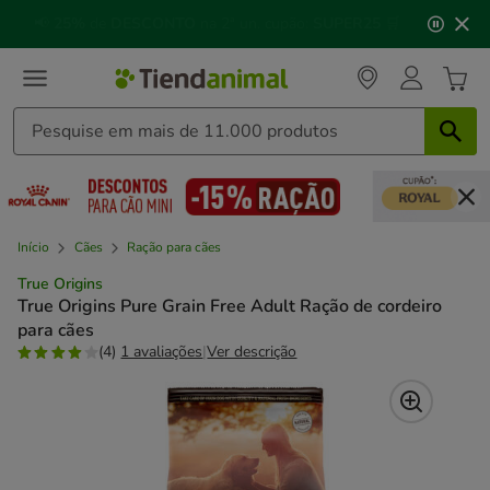
2
🐱
Celebre o dia do gato
com descontos até
25%
!
de
3,
mensagem,
Início
Cães
Ração para cães
True Origins
True Origins Pure Grain Free Adult Ração de cordeiro
para cães
(4)
1 avaliações
|
Ver descrição