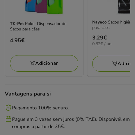
Nayeco
Sacos higiénic
TK-Pet
Poker Dispensador de
para cães
Sacos para cães
Preço
3.29€
Preço
4.95€
0.82€
0.82€ / un
3.29€
4.95€
por
UN
Adicionar
Adicio
Vantagens para si
Pagamento 100% seguro.
Pague em 3 vezes sem juros (0% TAE). Disponivél em
compras a partir de 35€.