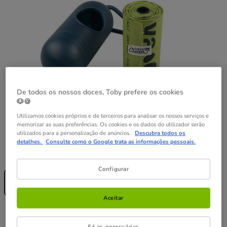
De todos os nossos doces, Toby prefere os cookies
🐶🍪
Utilizamos cookies próprios e de terceiros para analisar os nossos serviços e
memorizar as suas preferências. Os cookies e os dados do utilizador serão
utilizados para a personalização de anúncios.
Descubra todos os
detalhes.
Consulte como o Google trata as informações pessoais.
Formato:
1 ud.
Sem Stock
Configurar
1 ud.
1.99€
Aceitar
1.99€
Preço 1.99€
Só as necessárias