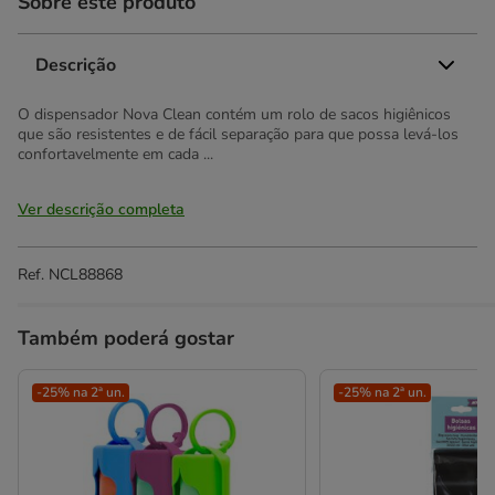
Sobre este produto
Descrição
O dispensador Nova Clean contém um rolo de sacos higiênicos
que são resistentes e de fácil separação para que possa levá-los
confortavelmente em cada ...
Ver descrição completa
Ref.
NCL88868
Também poderá gostar
-25% na 2ª un.
-25% na 2ª un.