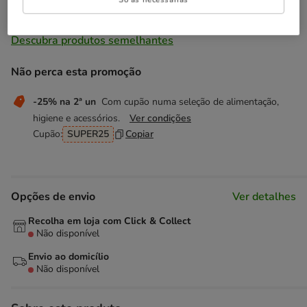
Temporariamente sem stock
Descubra produtos semelhantes
Não perca esta promoção
-25% na 2ª un
Com cupão numa seleção de alimentação,
higiene e acessórios.
Ver condições
Cupão:
SUPER25
Copiar
Opções de envio
Ver detalhes
Recolha em loja com Click & Collect
Não disponível
Envio ao domicílio
Não disponível