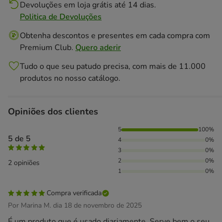
Devoluções em loja grátis até 14 dias.
Politica de Devoluções
Obtenha descontos e presentes em cada compra com
Premium Club.
Quero aderir
Tudo o que seu patudo precisa, com mais de 11.000
produtos no nosso catálogo.
Opiniões dos clientes
100% das pessoas avaliaram com 5 estrelas,
5
100%
5 de 5
4
0%
3
0%
2
0%
2 opiniões
1
0%
Compra verificada
Por Marina M. dia 18 de novembro de 2025
É um produto que é usado diariamente. Serve bem o seu